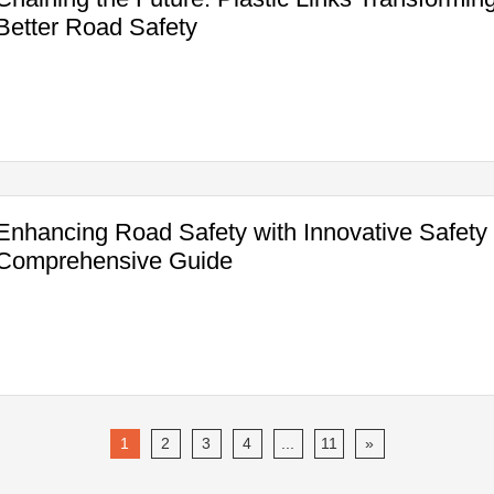
Better Road Safety
Enhancing Road Safety with Innovative Safety
Comprehensive Guide
1
2
3
4
...
11
»