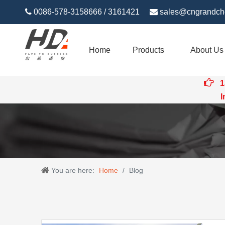

0086-578-3158666 / 3161421

sales@cngrandch
Home
Products
About Us

1
Intert
You are here:
Home
/
Blog