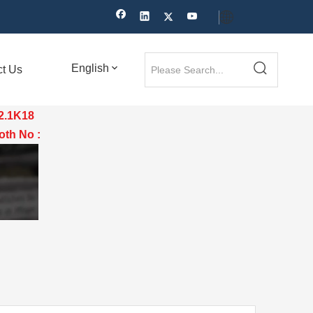
English
ct Us
12.1K18
th No :