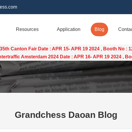
ess.com
Resources
Application
Blog
Conta
35th Canton Fair Date : APR 15- APR 19 2024 , Booth No : 
raffic Amsterdam 2024 Date : APR 16- APR 19 2024 , Boo
Grandchess Daoan Blog